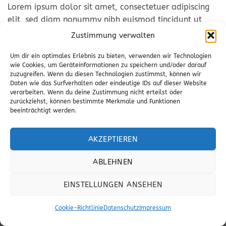
Lorem ipsum dolor sit amet, consectetuer adipiscing
elit, sed diam nonummy nibh euismod tincidunt ut
laoreet dolore magna aliquam erat volutpat.
Zustimmung verwalten
Um dir ein optimales Erlebnis zu bieten, verwenden wir Technologien
wie Cookies, um Geräteinformationen zu speichern und/oder darauf
zuzugreifen. Wenn du diesen Technologien zustimmst, können wir
Daten wie das Surfverhalten oder eindeutige IDs auf dieser Website
verarbeiten. Wenn du deine Zustimmung nicht erteilst oder
Magazine
Portfolio typography
zurückziehst, können bestimmte Merkmale und Funktionen
beeinträchtigt werden.
ANOTHER PRINT PACKAGE
FL3 PRINT PACKAGE
AKZEPTIEREN
ABLEHNEN
IMPRESSUM
DATENSCHUTZ
EINSTELLUNGEN ANSEHEN
Webdesign by
oodaf.de
Cookie-Richtlinie
Datenschutz
Impressum